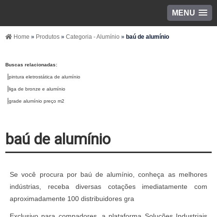
MENU
Home
»
Produtos
»
Categoria - Alumínio
»
baú de alumínio
Buscas relacionadas:
pintura eletrostática de alumínio
liga de bronze e alumínio
grade alumínio preço m2
baú de alumínio
Se você procura por baú de alumínio, conheça as melhores
indústrias, receba diversas cotações imediatamente com
aproximadamente 100 distribuidores gra
Exclusivo para compadores, a plataforma Soluções Industriais