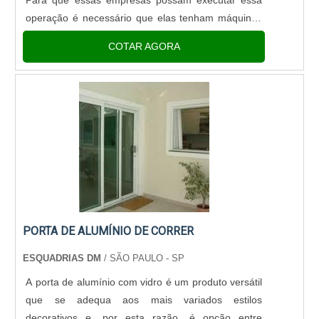
Para que essas empresas possam executar essa
operação é necessário que elas tenham máquinas
e equipamentos específicos para cada uma das
COTAR AGORA
etapas.IMPORTÂNCIA DA INJEÇÃO DE
ALUMÍNIODevido a essa alta complexidade do.
PORTA DE ALUMÍNIO DE CORRER
ESQUADRIAS DM
/ SÃO PAULO - SP
A porta de alumínio com vidro é um produto versátil
que se adequa aos mais variados estilos
decorativos e, por esta razão, é opção entre