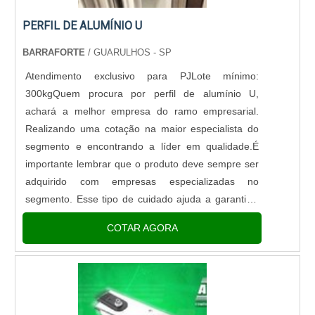
PERFIL DE ALUMÍNIO U
BARRAFORTE
/ GUARULHOS - SP
Atendimento exclusivo para PJLote mínimo:
300kgQuem procura por perfil de alumínio U,
achará a melhor empresa do ramo empresarial.
Realizando uma cotação na maior especialista do
segmento e encontrando a líder em qualidade.É
importante lembrar que o produto deve sempre ser
adquirido com empresas especializadas no
segmento. Esse tipo de cuidado ajuda a garantir a
qualidade e durabilidade dos materiais, além de
COTAR AGORA
evitar prejuízos com substituições frequentes de
peças defeituosas. Assim, é possível poupar gastos
desnecessários.MAIS INFORMAÇÕES
RELEVANTES SOBRE PERFIL DE ALUMÍNIO
UQuem busca por perfil de alumínio U em uma