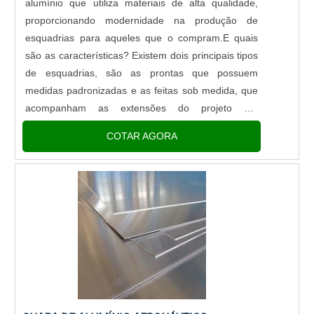
alumínio que utiliza materiais de alta qualidade,
associados e profissionais qualificados, garante
proporcionando modernidade na produção de
uma entrega de excelência de ponta a ponta.
esquadrias para aqueles que o compram.E quais
Aproveite a visita para acessar o site e saber mais
são as características? Existem dois principais tipos
sobre a empresa, os serviços e os produtos.
de esquadrias, são as prontas que possuem
medidas padronizadas e as feitas sob medida, que
acompanham as extensões do projeto em
execução.A fábrica de esquadrias disponibiliza o
COTAR AGORA
modelo clássico que é de abrir para....