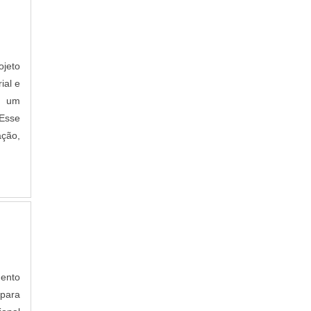
ojeto
ial e
é um
 Esse
ação,
mento
 para