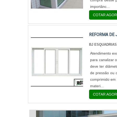
compra desse p
importânc...
COTAR AGOR
REFORMA DE 
BJ ESQUADRIAS
Atendimento exc
para canalizar 
deve ter diâmet
de pressão ou q
comprimido em 
materi...
COTAR AGOR