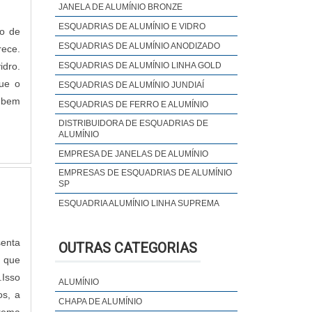
JANELA DE ALUMÍNIO BRONZE
ESQUADRIAS DE ALUMÍNIO E VIDRO
ão de
ESQUADRIAS DE ALUMÍNIO ANODIZADO
rece.
idro.
ESQUADRIAS DE ALUMÍNIO LINHA GOLD
que o
ESQUADRIAS DE ALUMÍNIO JUNDIAÍ
e bem
ESQUADRIAS DE FERRO E ALUMÍNIO
DISTRIBUIDORA DE ESQUADRIAS DE
ALUMÍNIO
EMPRESA DE JANELAS DE ALUMÍNIO
EMPRESAS DE ESQUADRIAS DE ALUMÍNIO
SP
ESQUADRIA ALUMÍNIO LINHA SUPREMA
ESQUADRIA DE ALUMÍNIO PREÇO METRO
ESQUADRIAS DE ALUMÍNIO COM
senta
OUTRAS CATEGORIAS
CONTRAMARCO
z que
ESQUADRIAS DE ALUMÍNIO DE ALTO
.Isso
ALUMÍNIO
PADRÃO
os, a
ESQUADRIAS DE ALUMÍNIO EM
CHAPA DE ALUMÍNIO