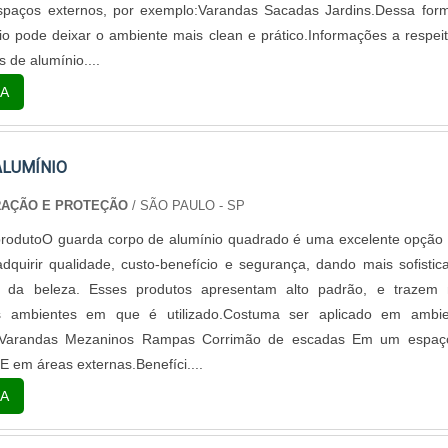
ssionais de diversas áreas ou mesmo pessoas físicas, para uso pontu
espaços externos, por exemplo:Varandas Sacadas Jardins.Dessa for
 atividades, de maneira contínua.INFORMAÇÕES IMPORTANTES S
io pode deixar o ambiente mais clean e prático.Informações a respei
 de fibra 12mos profissionais da Impact Escada são capazes de ofe
 de alumínio....
ações necessárias sobre esse e outros produtos relacionados. Ela 
A
ituada no ramo, que vem oferecendo aos clientes produtos de 
rviços de ponta, contando com profissionais experientes em cada u
ALUMÍNIO
RAÇÃO E PROTEÇÃO
/ SÃO PAULO - SP
rodutoO guarda corpo de alumínio quadrado é uma excelente opção
quirir qualidade, custo-benefício e segurança, dando mais sofistic
 da beleza. Esses produtos apresentam alto padrão, e trazem 
os ambientes em que é utilizado.Costuma ser aplicado em ambie
Varandas Mezaninos Rampas Corrimão de escadas Em um espaç
 E em áreas externas.Benefíci....
A