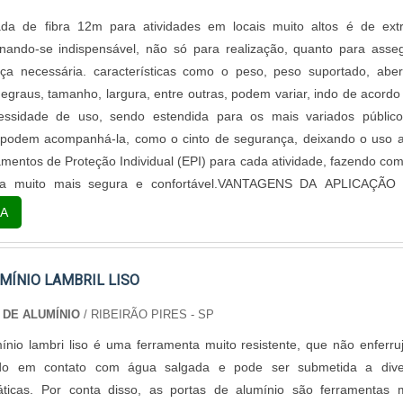
a de fibra 12m para atividades em locais muito altos é de ext
rnando-se indispensável, não só para realização, quanto para asse
ça necessária. características como o peso, peso suportado, aber
egraus, tamanho, largura, entre outras, podem variar, indo de acord
ssidade de uso, sendo estendida para os mais variados público
 podem acompanhá-la, como o cinto de segurança, deixando o uso 
mentos de Proteção Individual (EPI) para cada atividade, fazendo co
seja muito mais segura e confortável.VANTAGENS DA APLICAÇÃO
BRA A utilização pode ser feita com apoio em substratos, ou e
A
ra, adequando-se a cada atividade, seja em locais internos e extern
na confecção a torna resistente aos mais variados fatores, a corr
cos, ferrugem, corrosão, entre outros, é por isso que a durabilid
MÍNIO LAMBRIL LISO
onga e o custo-benefício é excelente. A aplicação pode ser fei
 DE ALUMÍNIO
/ RIBEIRÃO PIRES - SP
iciliares, mas ela é indispensável para uso em empresas de al
 como: Prestadoras de serviços; Indústrias de diversos setores; Comér
ínio lambri liso é uma ferramenta muito resistente, que não enferru
s locais citados são apenas algumas opções de uso deste equipam
o em contato com água salgada e pode ser submetida a dive
do os benefícios e possibilidades que ele oferece, a utilização pod
máticas. Por conta disso, as portas de alumínio são ferramentas 