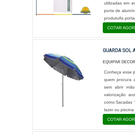
feita por profi
utilizadas em 
como parte de
porta de alumín
UMA BOA Escada
produtoAs portas
todas as inform
COTAR AGOR
empresa conce
qualidade e se
processos..
GUARDA SOL 
EQUIPAR DECO
Conheça esse p
quem procura ad
sem abrir mão
valorização a
como:Sacadas 
lazer ou piscina
COTAR AGOR