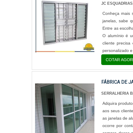
JC ESQUADRIAS
Conheça mais s
janelas, sabe 
Entre as escolh
O alumínio é u
cliente precis
personalizado e f
COTAR AGOR
FÁBRICA DE J
SERRALHERIA 
Adquira produto
aos seus clien
as janelas de a
ocorre por cont