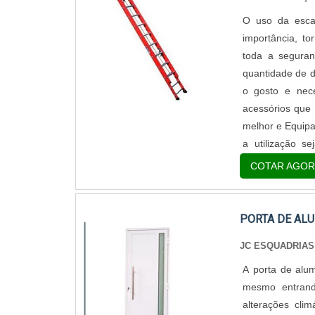
O uso da escad
importância, to
toda a seguran
quantidade de d
o gosto e nece
acessórios que
melhor e Equipa
a utilização 
ESCADAS DE FI
COTAR AGOR
própria estrutu
material usado 
produtos quími
PORTA DE ALU
extremamente l
JC ESQUADRIAS
atividades dom
segmentos, tais
A porta de alum
Empreiteiras.O
mesmo entrand
pois consideran
alterações cli