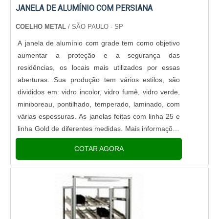
JANELA DE ALUMÍNIO COM PERSIANA
tenha produtos e serviços com ótima qualidade e
precisão, características simples, mas que mostram
COELHO METAL
/ SÃO PAULO - SP
o comprometimento da empresa com seus
A janela de alumínio com grade tem como objetivo
clientes.Esses e outros motivos são a razão pela
aumentar a proteção e a segurança das
qual a Barraforte Alumínio é inovadora no segmento
residências, os locais mais utilizados por essas
de extrusão de alumínio e pintura eletrostática. A
aberturas. Sua produção tem vários estilos, são
empresa objetiva garantir sempre a qualidade final
divididos em: vidro incolor, vidro fumê, vidro verde,
para fidelização do cliente com parcerias
miniboreau, pontilhado, temperado, laminado, com
duradouras. A equipe é formada por profissionais
várias espessuras. As janelas feitas com linha 25 e
com vasta experiência na área que esperam seu
linha Gold de diferentes medidas. Mais informações
contato para melhor atender.A MAIOR
sobre o produtoA durabilidade e resistência à
REFERÊNCIA NO SEGMENTOSomente na
COTAR AGORA
corrosão do....
Barraforte Alumínio tem o que há de melhor no
ramo de extrusão de alumínio e pintura
eletrostática. Líder em qualidade, a empresa
oferece uma variedade de itens como linha 25 e
linha modular com ótima qualidade e proteção.A
empresa conta com um time de profissionais