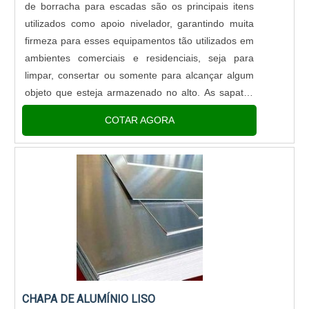
de borracha para escadas são os principais itens
utilizados como apoio nivelador, garantindo muita
firmeza para esses equipamentos tão utilizados em
ambientes comerciais e residenciais, seja para
limpar, consertar ou somente para alcançar algum
objeto que esteja armazenado no alto. As sapatas
de borracha são fundamentais para garantir a
COTAR AGORA
estabilidade no momento de utilização da escada,
impedindo que ela escorregue no chão, diminuindo
o risco de acidentes e também protegendo o piso
contra arranhões. Além disso, existem outras
vantagens de contar com as sapatas, entre as quais
é possível destacar: Garante uma boa fixação da
escada; Absorve e amortece o impacto; Evita
descargas elétricas, visto que a borracha é um bom
isolante; Entre diversos outros pontos
importantes.Mais detalhes fundamentais deste
CHAPA DE ALUMÍNIO LISO
itemAs sapatas são essenciais principalmente em