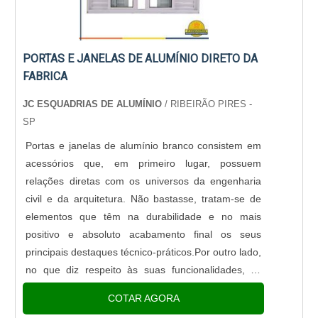
para oferecer o que há de melhor quando o assunto
é escada de alumínio, fibra e acessórios. .
PORTAS E JANELAS DE ALUMÍNIO DIRETO DA
FABRICA
JC ESQUADRIAS DE ALUMÍNIO
/ RIBEIRÃO PIRES -
SP
Portas e janelas de alumínio branco consistem em
acessórios que, em primeiro lugar, possuem
relações diretas com os universos da engenharia
civil e da arquitetura. Não bastasse, tratam-se de
elementos que têm na durabilidade e no mais
positivo e absoluto acabamento final os seus
principais destaques técnico-práticos.Por outro lado,
no que diz respeito às suas funcionalidades, as
tarefas que mais e melhor precisam ser cumpridas
COTAR AGORA
por esses dispos....