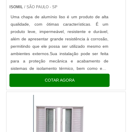
superfícies desniveladas, porém é de extrema
ISOMIL
/ SÃO PAULO - SP
importância tomar alguns cuidados na aplicação
Uma chapa de alumínio liso é um produto de alta
desse tipo de material, não o utilizando por exemplo
qualidade, com ótimas características. É um
em pisos molhados, por conta de que nesses
produto leve, impermeável, resistente e durável,
casos, a borracha não garante a total fixação e o
além de apresentar grande resistência à corrosão,
risco de a escada escorregar é maior.Para
permitindo que ele possa ser utilizado mesmo em
encontrar as sapatas de borracha para escadas é
ambientes externos.Sua instalação pode ser feita
fundamental contar com empresas qualificadas e
para a proteção mecânica e acabamento de
capacitadas, que possuam alta experiência no
sistemas de isolamento térmico, bem como em:-
fornecimento desses produtos. Essa empresa deve
Fachadas - Telhas - Carrocerias - Fechamentos
confeccionar as sapatas por meio de matérias-
COTAR AGORA
laterais de edificações e ....
primas de procedência confiável, trabalhando com
primor desde a fabricação até o acabamento
desses elementos, sempre visando que o produto
final tenha alta qualidade.ONDE ENCONTRAR
SAPATA DE BORRACHA PARA ESCADAA Impact
Escadas está no mercado desde 2015, trabalhando
sempre com muito profissionalismo e dedicação