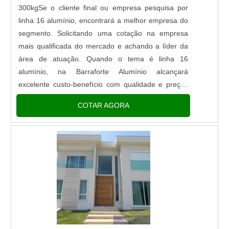
300kgSe o cliente final ou empresa pesquisa por
linha 16 alumínio, encontrará a melhor empresa do
segmento. Solicitando uma cotação na empresa
mais qualificada do mercado e achando a líder da
área de atuação. Quando o tema é linha 16
alumínio, na Barraforte Alumínio alcançará
excelente custo-benefício com qualidade e preços
competitivos.ALGUNS DETALHES SOBRE LINHA
COTAR AGORA
16 ALUMÍNIOHá muitas maneiras eficientes de
demonstrar competência e excelência em sua área
de atuação. A Barraforte Alumínio canaliza seus
recursos em oferecer uma estrutura com: Escritório
de alta qualidade onde são realizadas as
atividades; Equipamentos de última geração;
Matéria-prima com certificado de análise. Tudo isso
para garantir que se tenha linha 16 alumínio com
proteção. Ainda focando na qualidade em linha 16
alumínio, é importante buscar uma empresa que