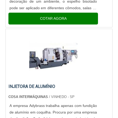
decoração de um ambiente, o espelho bisotado
pode ser aplicado em diferentes cômodos, salas de
jantar e estar, banheiros e quartos. Para isso, são
COTAR AGORA
fabricados diversos modelos e tamanhos da peça
para que ela combi.
INJETORA DE ALUMÍNIO
COSA INTERMÁQUINAS
/ VINHEDO - SP
A empresa Adybrass trabalha apenas com fundição
de alumínio em coquilha. Procura por uma empresa