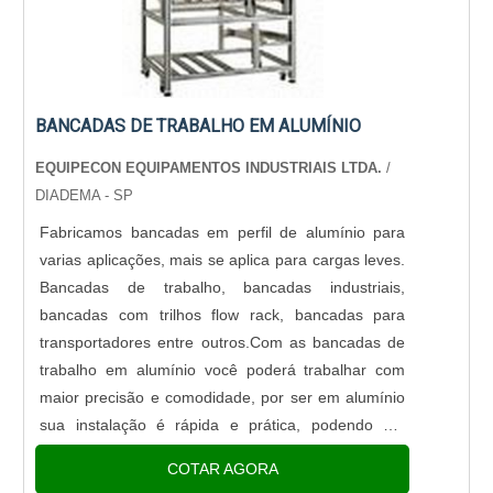
qualificados para o serviço, além de investir em
equipamentos modernos, que se ajustam a sua
necessidade. A Barraforte Alumínio é uma empresa
que tem se destacado no segmento pela
BANCADAS DE TRABALHO EM ALUMÍNIO
idoneidade em tudo que faz, comprovando sua
essência de trazer o melhor aos clientes no
EQUIPECON EQUIPAMENTOS INDUSTRIAIS LTDA.
/
mercado.
DIADEMA - SP
Fabricamos bancadas em perfil de alumínio para
varias aplicações, mais se aplica para cargas leves.
Bancadas de trabalho, bancadas industriais,
bancadas com trilhos flow rack, bancadas para
transportadores entre outros.Com as bancadas de
trabalho em alumínio você poderá trabalhar com
maior precisão e comodidade, por ser em alumínio
sua instalação é rápida e prática, podendo ser
flexível ao ambiente de trabalho no qual deseja
COTAR AGORA
instalar. A bancad....