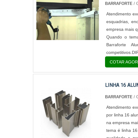
BARRAFORTE
/
Atendimento ex
esquadrias, en
empresa mais qu
Quando o tema 
Barraforte Al
competitivos.D
COTAR AGOR
LINHA 16 ALU
BARRAFORTE
/
Atendimento exc
por linha 16 al
na empresa mais
tema é linha 16