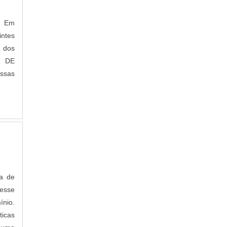
e. Em
ntes
m dos
 DE
essas
ça de
Nesse
ínio.
ticas