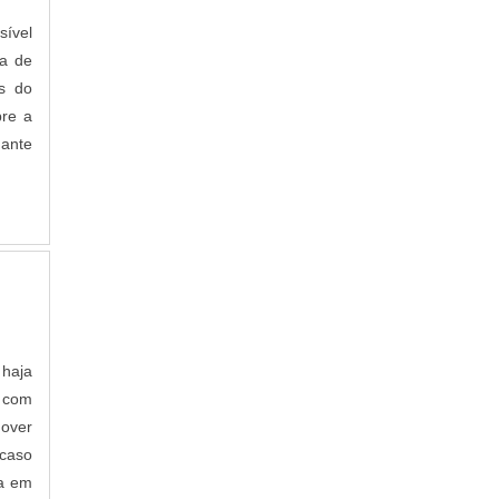
JANELAS DE ALUMÍNIO EM SP
sível
JANELAS PARA COZINHA DE ALUMÍNIO
ma de
BRANCO
s do
MANUTENÇÃO DE JANELAS DE ALUMÍNIO
bre a
DISTRIBUIDORA DE ESQUADRIAS DE
hante
ALUMÍNIO
EMPRESA INSTALAÇÃO DE ESQUADRIA
EMPRESAS DE ESQUADRIAS DE ALUMÍNIO
SP
ESQUADRIA DE ALUMÍNIO PREÇO M2
ESQUADRIA DE ALUMÍNIO PREÇO METRO
ESQUADRIAS DE ALUMINIO PARA BOX DE
BANHEIRO
PORTA ESQUADRIA DE ALUMÍNIO
 haja
FABRICA DE PORTAS E JANELAS DE
s com
ALUMÍNIO SP
mover
JANELAS DE ALUMÍNIO 1 50X1 20 PREÇO
 caso
JANELAS DE ALUMÍNIO 120X100
na em