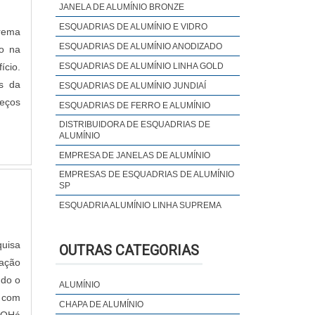
JANELA DE ALUMÍNIO BRONZE
ESQUADRIAS DE ALUMÍNIO E VIDRO
prema
ESQUADRIAS DE ALUMÍNIO ANODIZADO
o na
ício.
ESQUADRIAS DE ALUMÍNIO LINHA GOLD
s da
ESQUADRIAS DE ALUMÍNIO JUNDIAÍ
eços
ESQUADRIAS DE FERRO E ALUMÍNIO
DISTRIBUIDORA DE ESQUADRIAS DE
ALUMÍNIO
EMPRESA DE JANELAS DE ALUMÍNIO
EMPRESAS DE ESQUADRIAS DE ALUMÍNIO
SP
ESQUADRIA ALUMÍNIO LINHA SUPREMA
ESQUADRIA DE ALUMÍNIO PREÇO METRO
ESQUADRIAS DE ALUMÍNIO COM
quisa
OUTRAS CATEGORIAS
CONTRAMARCO
tação
ESQUADRIAS DE ALUMÍNIO DE ALTO
ndo o
ALUMÍNIO
PADRÃO
o com
ESQUADRIAS DE ALUMÍNIO EM
CHAPA DE ALUMÍNIO