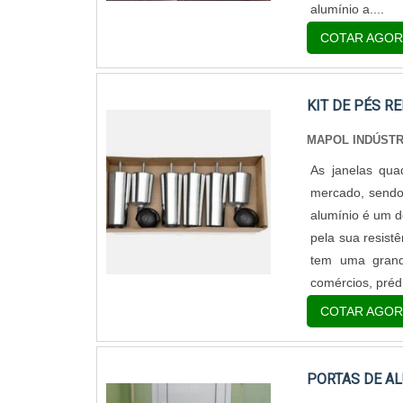
alumínio a....
COTAR AGOR
KIT DE PÉS R
MAPOL INDÚSTR
As janelas qua
mercado, sendo
alumínio é um d
pela sua resist
tem uma grande
comércios, prédi
COTAR AGOR
PORTAS DE AL