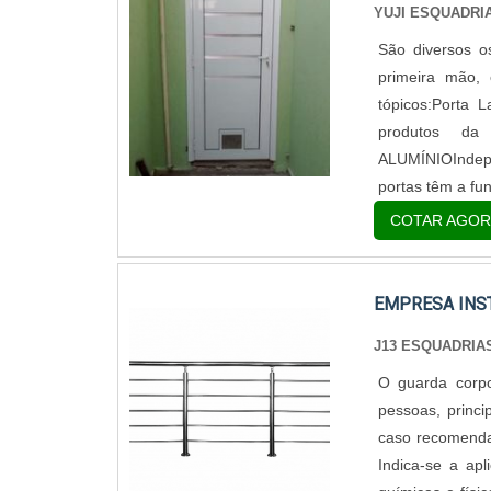
YUJI ESQUADRI
São diversos o
primeira mão,
tópicos:Porta 
produtos d
ALUMÍNIOIndepe
portas têm a fun
COTAR AGOR
EMPRESA INS
J13 ESQUADRIA
O guarda corpo
pessoas, princ
caso recomenda
Indica-se a ap