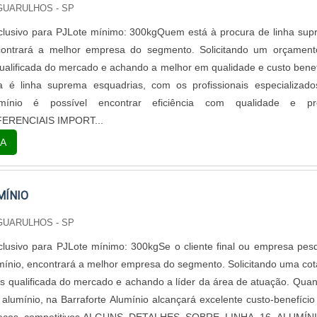
 GUARULHOS - SP
clusivo para PJLote mínimo: 300kgQuem está à procura de linha su
contrará a melhor empresa do segmento. Solicitando um orçament
alificada do mercado e achando a melhor em qualidade e custo benef
é linha suprema esquadrias, com os profissionais especializado
umínio é possível encontrar eficiência com qualidade e pr
IFERENCIAIS IMPORT...
A
MÍNIO
 GUARULHOS - SP
lusivo para PJLote mínimo: 300kgSe o cliente final ou empresa pes
umínio, encontrará a melhor empresa do segmento. Solicitando uma co
 qualificada do mercado e achando a líder da área de atuação. Qua
 alumínio, na Barraforte Alumínio alcançará excelente custo-benefíci