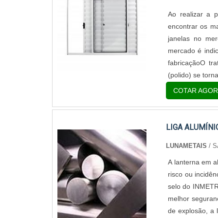
Ao realizar a 
encontrar os ma
janelas no me
mercado é indi
fabricaçãoO tra
(polido) se torna
COTAR AGOR
LIGA ALUMÍNIO
LUNAMETAIS
/ S
A lanterna em a
risco ou incidê
selo do INMETRO
melhor seguranç
de explosão, a 