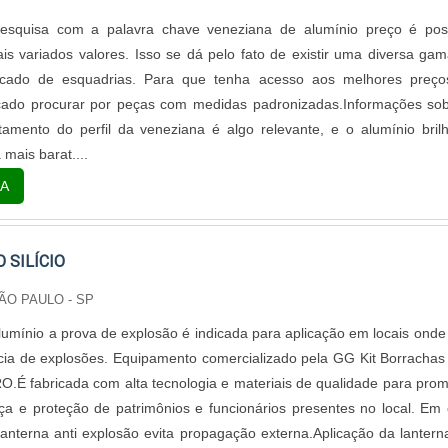
pesquisa com a palavra chave veneziana de alumínio preço é pos
is variados valores. Isso se dá pelo fato de existir uma diversa ga
rcado de esquadrias. Para que tenha acesso aos melhores preço
cado procurar por peças com medidas padronizadas.Informações so
tamento do perfil da veneziana é algo relevante, e o alumínio bril
 mais barat....
A
 SILÍCIO
ÃO PAULO - SP
lumínio a prova de explosão é indicada para aplicação em locais onde
ncia de explosões. Equipamento comercializado pela GG Kit Borracha
.É fabricada com alta tecnologia e materiais de qualidade para pro
a e proteção de patrimônios e funcionários presentes no local. Em
lanterna anti explosão evita propagação externa.Aplicação da lanter