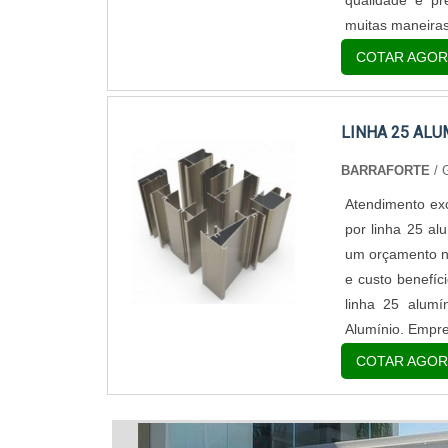
qualidade e 
muitas maneiras
COTAR AGOR
LINHA 25 ALU
BARRAFORTE
/
Atendimento exc
por linha 25 al
um orçamento n
e custo benef
linha 25 alumí
Alumínio. Empre
COTAR AGOR