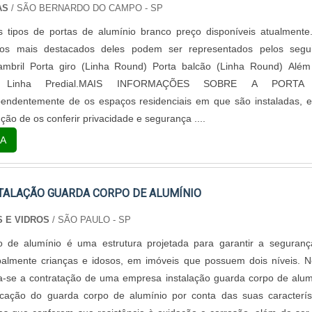
AS
/ SÃO BERNARDO DO CAMPO - SP
s tipos de portas de alumínio branco preço disponíveis atualment
 os mais destacados deles podem ser representados pelos segui
Lambril Porta giro (Linha Round) Porta balcão (Linha Round) Alé
a Linha Predial.MAIS INFORMAÇÕES SOBRE A PORTA
ndentemente de os espaços residenciais em que são instaladas, 
ção de os conferir privacidade e segurança ....
A
TALAÇÃO GUARDA CORPO DE ALUMÍNIO
S E VIDROS
/ SÃO PAULO - SP
 de alumínio é uma estrutura projetada para garantir a seguran
ipalmente crianças e idosos, em imóveis que possuem dois níveis. 
-se a contratação de uma empresa instalação guarda corpo de alum
licação do guarda corpo de alumínio por conta das suas caracterís