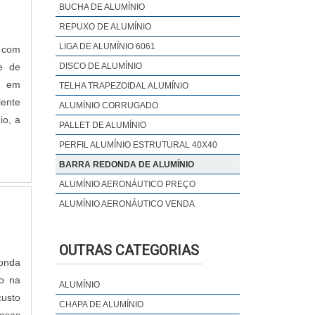
BUCHA DE ALUMÍNIO
REPUXO DE ALUMÍNIO
LIGA DE ALUMÍNIO 6061
a com
e de
DISCO DE ALUMÍNIO
a em
TELHA TRAPEZOIDAL ALUMÍNIO
lente
ALUMÍNIO CORRUGADO
io, a
PALLET DE ALUMÍNIO
PERFIL ALUMÍNIO ESTRUTURAL 40X40
BARRA REDONDA DE ALUMÍNIO
ALUMÍNIO AERONÁUTICO PREÇO
ALUMÍNIO AERONÁUTICO VENDA
ALUMÍNIO LISO E CORRUGADO
ALUMÍNIO LISO PARA ISOLAMENTO
OUTRAS CATEGORIAS
TÉRMICO
donda
ARAME ALUMÍNIO ARTESANATO
to na
ALUMÍNIO
BALDE DE ALUMÍNIO COM CABO TERRA
usto
CHAPA DE ALUMÍNIO
BALDE DE ALUMÍNIO COM CORDOALHA