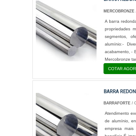
MERCOBRONZE
A barra redonda
propriedades 
segmentos, ofe
alumínio:- Div
acabamento, - E
Mercobronze ta
COTAR AGOR
BARRA REDON
BARRAFORTE
/
Atendimento ex
de alumínio, e
empresa mais 