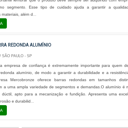
portante lembrar que o produto deve sempre ser adquirido com emp
 no segmento. Esse tipo de cuidado ajuda a garantir a qualida
 materiais, além d...
A
RA REDONDA ALUMÍNIO
/ SÃO PAULO - SP
a empresa de confiança é extremamente importante para quem de
redonda alumínio, de modo a garantir a durabilidade e a resistênc
resa Mercobronze oferece barras redondas em tamanhos distin
m a uma ampla variedade de segmentos e demandas.O alumínio é m
o dúctil, apto para a mecanização e fundição. Apresenta uma exce
rosão e durabilid...
A