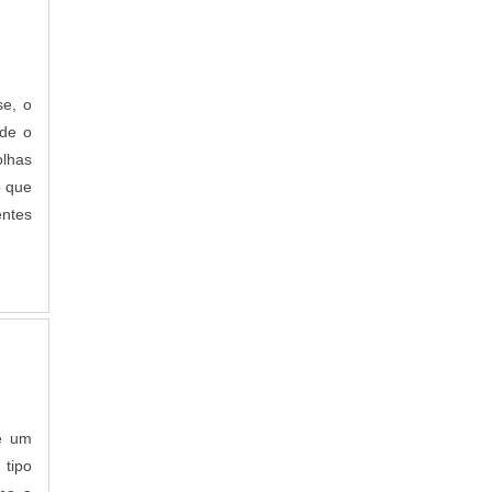
PERFIL ALUMÍNIO EM U
se, o
nde o
olhas
o que
entes
 e um
 tipo