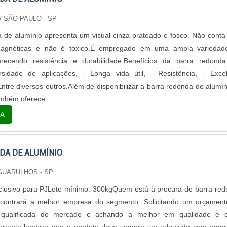
/ SÃO PAULO - SP
 de alumínio apresenta um visual cinza prateado e fosco. Não cont
magnéticas e não é tóxico.É empregado em uma ampla variedad
recendo resistência e durabilidade.Benefícios da barra redond
ersidade de aplicações, - Longa vida útil, - Resistência, - Exce
ntre diversos outros.Além de disponibilizar a barra redonda de alumín
mbém oferece ...
A
DA DE ALUMÍNIO
 GUARULHOS - SP
clusivo para PJLote mínimo: 300kgQuem está à procura de barra re
ncontrará a melhor empresa do segmento. Solicitando um orçamen
qualificada do mercado e achando a melhor em qualidade e c