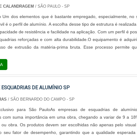
DE CALANDRAGEM
/ SÃO PAULO - SP
o Um dos elementos que é bastante empregado, especialmente, no 
vil é o perfil de alumínio. A escolha desse tipo de estrutura é realizad
acidade de resistência e facilidade na aplicação. Com um perfil é pos
quadrias reforçadas e com alta durabilidade.O equipamento é adquir
esso de extrusão da matéria-prima bruta. Esse processo permite q
A
 ESQUADRIAS DE ALUMÍNIO SP
RAS
/ SÃO BERNARDO DO CAMPO - SP
xclusivo para São PauloAs empresas de esquadrias de alumíni
ns com suma importância em uma obra, chegando a variar de 9 a 1
 ou obra. Os produtos devem ser escolhidas não apenas pelo visua
 seu fator de desempenho, garantindo que a qualidade esperada 