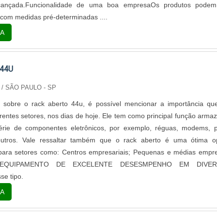
alcançada.Funcionalidade de uma boa empresaOs produtos podem
com medidas pré-determinadas ....
A
 44U
/ SÃO PAULO - SP
 sobre o rack aberto 44u, é possível mencionar a importância qu
erentes setores, nos dias de hoje. Ele tem como principal função arma
érie de componentes eletrônicos, por exemplo, réguas, modems, 
outros. Vale ressaltar também que o rack aberto é uma ótima o
 para setores como: Centros empresariais; Pequenas e médias empr
os.EQUIPAMENTO DE EXCELENTE DESESMPENHO EM DIVE
e tipo.
A