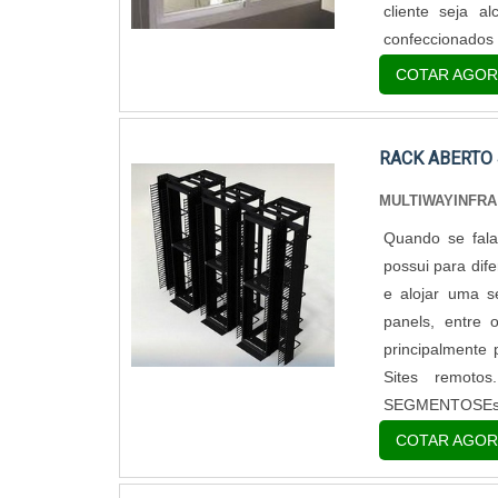
cliente seja 
confeccionados 
COTAR AGOR
RACK ABERTO
MULTIWAYINFRA
Quando se fala
possui para dif
e alojar uma s
panels, entre 
principalmente
Sites remot
SEGMENTOSEss
COTAR AGOR