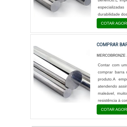
benefício.É im
especializadas
durabilidade dos
COTAR AGOR
COMPRAR BAR
MERCOBRONZE
Contar com um
comprar barra 
produto.A emp
atendendo assi
maleável, muit
resistência à cor
COTAR AGOR