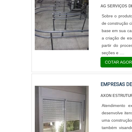
AG SERVIÇOS 
Sobre o produt
de construção ci
base em sua cap
a criação de es
partir do proc
seções e ....
COTAR AGOR
EMPRESAS DE
AXON ESTRUTU
Atendimento e
desenvolve ite
uma construção
também visando