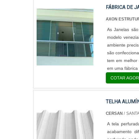
FÁBRICA DE J
AXON ESTRUTU
As Janelas são 
modelo venezia
ambiente precis
são confecciona
tem em melhor 
em uma fábrica d
COTAR AGOR
TELHA ALUMÍ
CERSAN
/ SANTA
A tela perfura
acabamento dif