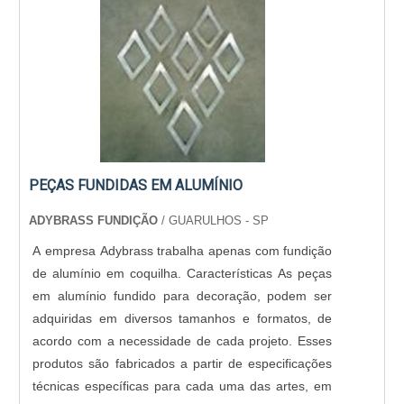
para a fidelização do cliente.Ainda com uma visão
analítica sobre bate fecha vidro, na essência da
empresa, a mesma deve prezar pelos produtos e
serviços com ótima qualidade e precisão, pontos
importantes que ficam de fora no planejamento de
empresas que visam apenas o lucro, deixando a
desejar nos outros fatores.É importante lembrar que
o produto deve ser adquirido com empresas
PEÇAS FUNDIDAS EM ALUMÍNIO
especializadas. Esse tipo de cuidado ajuda a
garantir a qualidade e durabilidade dos materiais,
ADYBRASS FUNDIÇÃO
/ GUARULHOS - SP
além de evitar prejuízos com substituições
A empresa Adybrass trabalha apenas com fundição
frequentes de produtos que não cumprem com
de alumínio em coquilha. Características As peças
suas funções adequadamente. Assim, é possível
em alumínio fundido para decoração, podem ser
poupar gastos desnecessários.Existem diversos
adquiridas em diversos tamanhos e formatos, de
motivos para a Alumais ter se tornado destaque
acordo com a necessidade de cada projeto. Esses
quando pensamos em uma empresa que entrega
produtos são fabricados a partir de especificações
confiança e serviços de qualidade. Alguns desses
técnicas específicas para cada uma das artes, em
motivos são: Equipe multidisciplinar de consultores