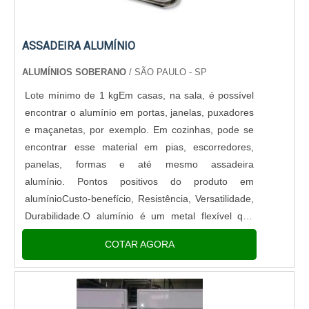
leve, o que torna o transporte e armazenamento
bem prático, fazendo com que esse equipamento
ASSADEIRA ALUMÍNIO
possa ser usado em diferentes situações, de forma
simples e prática. Considerando os benefícios, esse
ALUMÍNIOS SOBERANO
/ SÃO PAULO - SP
equipamento pode ser usado nos mais variados
Lote mínimo de 1 kgEm casas, na sala, é possível
ambientes, como em: Estoques; Casas; Escritórios;
encontrar o alumínio em portas, janelas, puxadores
Bibliotecas; Fábricas; Lojas.Os locais citados acima
e maçanetas, por exemplo. Em cozinhas, pode se
são apenas alguns exemplos de aplicação que esse
encontrar esse material em pias, escorredores,
equipamento pode ter, pois considerando as
panelas, formas e até mesmo assadeira
possibilidades e vantagens que ele oferece, o uso
alumínio. Pontos positivos do produto em
pode ser estendidos para as mais variadas
alumínioCusto-benefício, Resistência, Versatilidade,
situações.MAIS INFORMAÇÕES SOBRE A ESCADA
Durabilidade.O alumínio é um metal flexível que
DE ALUMÍNIO 5 METROSContar com a Impact
pode ser utilizado para uma infinidade de coisas.
Escadas é fundamental. Ela é uma empresa
COTAR AGORA
Não é um metal nobre, ou s....
referência no tema, que oferece ao mercado uma
gama de soluções, distribuindo produtos de alta
qualidade, e prestando serviços relacionados ao
segmento. .