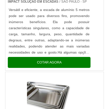
IMPACT SOLUÇÃO EM ESCADAS
/ SÃO PAULO - SP
Versátil e eficiente, a escada de alumínio 5 metros
pode ser usado para diversos fins, promovendo
inúmeros benefícios. Ela pode possuir
características singulares, como a capacidade de
carga, tamanho, largura, peso, quantidade de
degraus, entre outras, adaptando-se a inúmeras
realidades, podendo atender as mais variadas
necessidades de uso e gosto.Há algumas opções
de modelo para ampliar o uso, e ela pode ser
COTAR AGORA
composta por alguns detalhes que tornam o uso um
pouco mais segmentado, por exemplo, travas de
segurança, faixas de sinalização, pés
antiderrapantes feitos em borracha entre outros,
proporcionando mais vantagens de uso.AS
VANTAGENS E FUNCIONALIDADES DA ESCADA O
material é extremamente resistente aos mais
variados fatores, e além disso, é extremamente