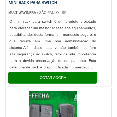
MINI RACK PARA SWITCH
MULTIWAYINFRA
/ SÃO PAULO - SP
O mini rack para switch é um produto projetado
para oferecer um melhor acesso aos equipamentos,
possibilitando, desta forma, um manuseio seguro, o
que resulta em uma boa administração do
sistema.Além disso, esta versão também confere
alta segurança ao switch, fator de alta importância
para a devida preservação do equipamento. Esta
categoria de rack é disponibilizada no mercado em
modelos de piso e de parede, que conta com
COTAR AGORA
algumas versões.Principais versões disponíveis U3;
U4; U6; Entre outros. .