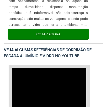
com acabamentos, a resistência as ações do
sua essência de trazer o melhor para todos os
tempo, durabilidade, dispensa manutenção
clientes.
periódica, e é indeformável, não sobrecarrega a
construção, são muitas as vantagens, e ainda pode
acrescentar o vidro que torna o ambiente mais
elegante e luminoso.A esquadria de alumínio sob
COTAR AGORA
medida também pode ser da forma fecha....
VEJA ALGUMAS REFERÊNCIAS DE CORRIMÃO DE
ESCADA ALUMÍNIO E VIDRO NO YOUTUBE