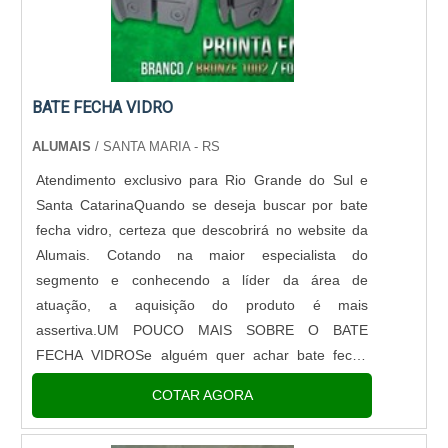
BATE FECHA VIDRO
ALUMAIS
/ SANTA MARIA - RS
Atendimento exclusivo para Rio Grande do Sul e
Santa CatarinaQuando se deseja buscar por bate
fecha vidro, certeza que descobrirá no website da
Alumais. Cotando na maior especialista do
segmento e conhecendo a líder da área de
atuação, a aquisição do produto é mais
assertiva.UM POUCO MAIS SOBRE O BATE
FECHA VIDROSe alguém quer achar bate fecha
vidro em uma empresa responsável, chega até a
COTAR AGORA
Alumais. Especializada em tubo de alumínio e bate
fecha, a companhia visa sempre a qualidade final