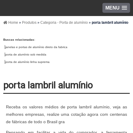
MENU
Home
»
Produtos
»
Categoria - Porta de alumínio
»
porta lambril alumínio
Buscas relacionadas:
janelas e portas de alumínio direto da fabrica
porta de alumínio sob medida
porta de alumínio linha suprema
porta lambril alumínio
Receba os valores médios de porta lambril alumínio, veja as
melhores empresas, realize uma cotação agora com centenas
de fábricas de todo o Brasil gra
Pensando em facilitar a vida do comprador, a ferramenta