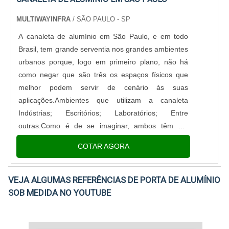
MULTIWAYINFRA
/ SÃO PAULO - SP
A canaleta de alumínio em São Paulo, e em todo
Brasil, tem grande serventia nos grandes ambientes
urbanos porque, logo em primeiro plano, não há
como negar que são três os espaços físicos que
melhor podem servir de cenário às suas
aplicações.Ambientes que utilizam a canaleta
Indústrias; Escritórios; Laboratórios; Entre
outras.Como é de se imaginar, ambos têm em
comum a fixação mercadológica consolidada em
COTAR AGORA
grandes centros – como é o tradicional caso da
capital paulista.Já no que diz respeit.
VEJA ALGUMAS REFERÊNCIAS DE PORTA DE ALUMÍNIO
SOB MEDIDA NO YOUTUBE