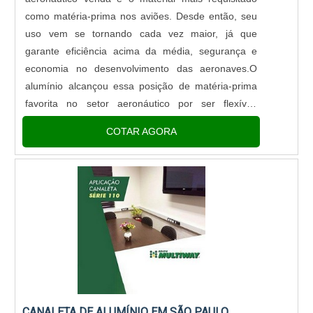
equipe multidisciplinar de consultores associados e
como matéria-prima nos aviões. Desde então, seu
colaboradores eficientes, comprova sua essência
uso vem se tornando cada vez maior, já que
de trazer o melhor para todos os clientes.
garante eficiência acima da média, segurança e
economia no desenvolvimento das aeronaves.O
alumínio alcançou essa posição de matéria-prima
favorita no setor aeronáutico por ser flexível,
podendo ser aplicado em muitas partes do avião:
COTAR AGORA
asas, fuselagem, motores, trens,....
CANALETA DE ALUMÍNIO EM SÃO PAULO