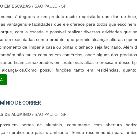
ÃO EM ESCADAS
/ SÃO PAULO - SP
umínio 7 degraus é um produto muito requisitado nos dias de hoje
sas vantagens e facilidades que ele oferece para todos que escolhem
porque, com a escada é possível realizar diversas atividades que s
serem executadas sem o produto, que permite alcançar alturas superi
o momento de limpar a casa ou pintar o telhado seja facilitado. Além d
também são muito comuns em comércios, onde alguns dos produtos
izados ficam armazenados em prateleiras altas e precisam desse ti
 alcançá-los.Como possui funções tanto em residências, quant
escadas de alumínio com 7 degraus são muito procuradas, oferec
A
a para quem faz o uso, por meio de travas automáticas que permite
a maior estabilidade para realizar a atividade necessária sob
SOBRE ESCADA DE ALUMÍNIO Ainda, outra vantagem de contar com 
MÍNIO DE CORRER
o está na durabilidade e resistência, que garantem um excelente c
S DE ALUMÍNIO
/ SÃO PAULO - SP
 quem faz a utilização. Porém, mesmo assim, são necessários al
cauções com o uso das escadas, entre os quais é possível destacar
possuem portas de alumínio, comumente com abertura horizon
da próxima da rede elétrica; Verificar sempre a condição de conservaç
aço e praticidade para o ambiente. Sendo recomendada para ambi