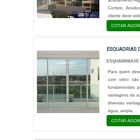
acabamento.Alg
Cortem, Anodiza
cliente deve solic
COTAR AGOR
ESQUADRIAS 
ESQUADRIBASE
Para quem dese
com vidro são 
fundamentais pa
vantagens da su
diversas vantag
água, ampla ...
COTAR AGOR