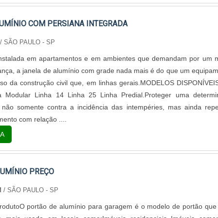
LUMÍNIO COM PERSIANA INTEGRADA
/ SÃO PAULO - SP
 instalada em apartamentos e em ambientes que demandam por um 
ança, a janela de alumínio com grade nada mais é do que um equipa
erso da construção civil que, em linhas gerais.MODELOS DISPONÍVE
Modular Linha 14 Linha 25 Linha Predial.Proteger uma determi
l não somente contra a incidência das intempéries, mas ainda repe
nto com relação ....
A
LUMÍNIO PREÇO
M
/ SÃO PAULO - SP
produtoO portão de alumínio para garagem é o modelo de portão que