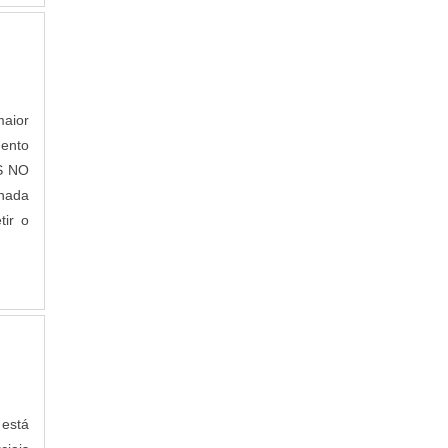
maior
mento
IS NO
nada
tir o
 está