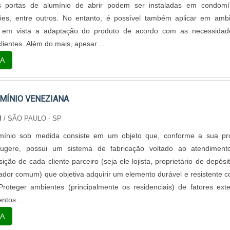
a a escada; Manter ela bem fixa, garantindo que ela não se mov
s portas de alumínio de abrir podem ser instaladas em condomín
bir sobre a escada, evitando também locais escorregadios; Não uti
ões, entre outros. No entanto, é possível também aplicar em amb
egadios; Se possível, utilizar equipamentos de proteção individual, pa
o em vista a adaptação do produto de acordo com as necessidad
cidente, o risco de lesão ser menor.Para adquirir escadas de alumí
lientes. Além do mais, apesar....
realizar uma pesquisa de mercado que reúna todas as empr
A
na comercialização desse produto, visando sempre contar com as es
lidade do mercado. LUGAR PERFEITO PARA ENCONTRAR ESCAD
GRAUSConhecer a Impact Escadas é importante por conta da 
UMÍNIO VENEZIANA
produtos que ela vem oferecendo desde 2015, sempre buscando garan
M
/ SÃO PAULO - SP
dos clientes..
mínio sob medida consiste em um objeto que, conforme a sua pró
sugere, possui um sistema de fabricação voltado ao atendiment
sição de cada cliente parceiro (seja ele lojista, proprietário de depósi
or comum) que objetiva adquirir um elemento durável e resistente c
Proteger ambientes (principalmente os residenciais) de fatores ext
ntos....
A