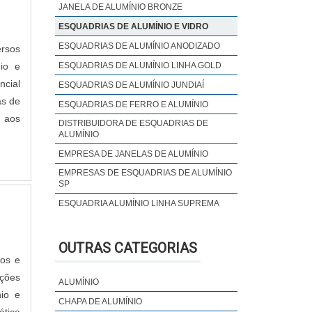
JANELA DE ALUMÍNIO BRONZE
ESQUADRIAS DE ALUMÍNIO E VIDRO
ESQUADRIAS DE ALUMÍNIO ANODIZADO
ersos
io e
ESQUADRIAS DE ALUMÍNIO LINHA GOLD
ncial
ESQUADRIAS DE ALUMÍNIO JUNDIAÍ
as de
ESQUADRIAS DE FERRO E ALUMÍNIO
 aos
DISTRIBUIDORA DE ESQUADRIAS DE
ALUMÍNIO
EMPRESA DE JANELAS DE ALUMÍNIO
EMPRESAS DE ESQUADRIAS DE ALUMÍNIO
SP
ESQUADRIA ALUMÍNIO LINHA SUPREMA
ESQUADRIA DE ALUMÍNIO PREÇO METRO
ESQUADRIAS DE ALUMÍNIO COM
OUTRAS CATEGORIAS
CONTRAMARCO
pos e
ESQUADRIAS DE ALUMÍNIO DE ALTO
ções
ALUMÍNIO
PADRÃO
nio e
ESQUADRIAS DE ALUMÍNIO EM
CHAPA DE ALUMÍNIO