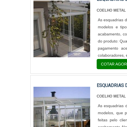
COELHO METAL
As esquadrias d
modelos e tipo
acabamento, com
do produto: Qua
pagamento aces
colaboradores, é
COTAR AGOR
ESQUADRIAS 
COELHO METAL
As esquadrias d
modelos, que p
feitas pelo cl