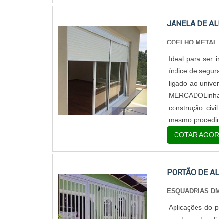
JANELA DE A
COELHO METAL
Ideal para ser
índice de segur
ligado ao univ
MERCADOLinha 
construção civi
mesmo procedime
COTAR AGOR
PORTÃO DE A
ESQUADRIAS D
Aplicações do 