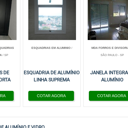
QUADRIAS
ESQUADRIAS EM ALUMINIO
/
MDA FORROS E DIVISORI
A
/ SP
SÃO PAULO - SP
S DE
ESQUADRIA DE ALUMÍNIO
JANELA INTEGR
ORTA
LINHA SUPREMA
ALUMÍNIO
ORA
COTAR AGORA
COTAR AGORA
E ALUMÍNIO E VIDRO