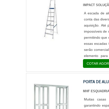
IMPACT SOLUÇ
A escada de al
conta das diver
aquisição. Até 
impossíveis de 
permitindo que 
essas escadas 
serão comercial
elemento para
comércios, as 
COTAR AGOR
muita seguranç
a pessoa tenh
escada. MAIS 
PORTA DE ALU
tipo de element
MHF ESQUADRIA
benefício para
cuidados e pre
Muitas casas 
utilizar a esca
garantindo esp