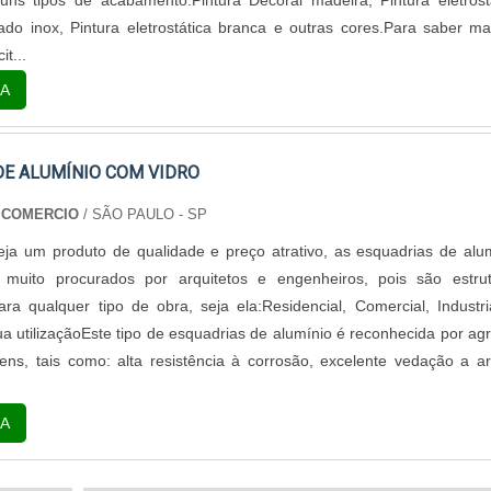
uns tipos de acabamento:Pintura Decoral madeira, Pintura eletrost
do inox, Pintura eletrostática branca e outras cores.Para saber ma
it...
A
DE ALUMÍNIO COM VIDRO
 COMERCIO
/ SÃO PAULO - SP
ja um produto de qualidade e preço atrativo, as esquadrias de alu
muito procurados por arquitetos e engenheiros, pois são estrut
ra qualquer tipo de obra, seja ela:Residencial, Comercial, Industri
a utilizaçãoEste tipo de esquadrias de alumínio é reconhecida por ag
ens, tais como: alta resistência à corrosão, excelente vedação a a
A