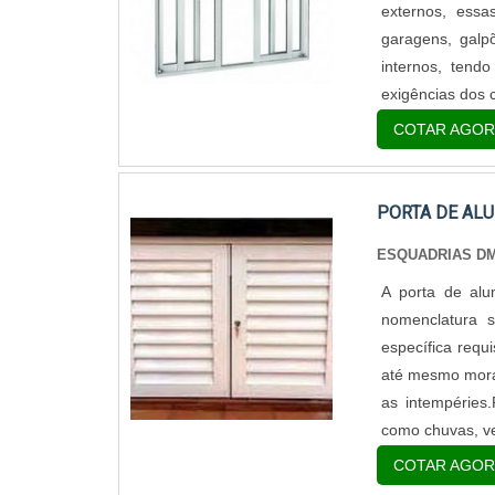
que se encontr
externos, essa
derrape após su
garagens, galp
calçados escorr
internos, tend
caso de algum a
exigências dos c
fundamental 
COTAR AGOR
especializadas 
de maior qua
ALUMÍNIO 7 DE
PORTA DE AL
qualidade dos 
ESQUADRIAS D
total satisfação 
A porta de alu
nomenclatura 
específica requi
até mesmo morad
as intempéries.
como chuvas, ve
COTAR AGOR