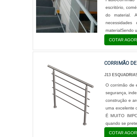
escritório, com
do material. 
necessidades 
materialSendo u
COTAR AGOR
CORRIMÃO DE
J13 ESQUADRIA
O corrimão de 
segurança, inde
construção e ar
uma excelente 
É MUITO IMPOR
quando se prete
COTAR AGOR