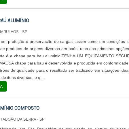
BAÚ ALUMÍNIO
UARULHOS - SP
 em proteção e preservação de cargas, assim como em condições i
 de produtos de origens diversas em baús, uma das primeiras opçõe
nte é a chapa para bau aluminio.TENHA UM EQUIPAMENTO SEGU
OSA chapa para bau é desenvolvida e produzida em conformidade
rões de qualidade para o resultado ser traduzido em situações idea
e itens diversos, o q....
A
UMÍNIO COMPOSTO
 TABOÃO DA SERRA - SP
eferencial em São PauloAlém de ser usado na pintura de pisos 