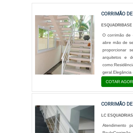
CORRIMÃO DE
ESQUADRIBASE
O corrimão de 
abre mão de se
proporcionar s
arquitetos e 
como:Residênc
geral.Elegância
COTAR AGOR
CORRIMÃO DE
LC ESQUADRIA
Atendimento p
PauloCorrimão