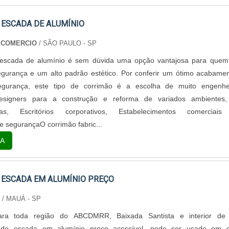
 ESCADA DE ALUMÍNIO
 COMERCIO
/ SÃO PAULO - SP
escada de alumínio é sem dúvida uma opção vantajosa para quem
gurança e um alto padrão estético. Por conferir um ótimo acabame
egurança, este tipo de corrimão é a escolha de muito engenhei
designers para a construção e reforma de variados ambientes, 
ias, Escritórios corporativos, Estabelecimentos comerciai
 e segurançaO corrimão fabric...
A
 ESCADA EM ALUMÍNIO PREÇO
S
/ MAUÁ - SP
ara toda região do ABCDMRR, Baixada Santista e interior de
 de escada em alumínio preço acessível, pode ser usado em c