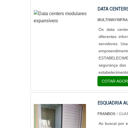
DATA CENTER
MULTIWAYINFRA
Os data cente
diferentes inf
servidores. Us
empreendim
ESTABELECIMEN
segurança das 
estabelecimentos
COTAR AGOR
ESQUADRIA A
FRANBOX
/ GUA
Ao buscar por e