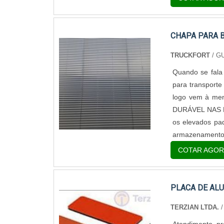
CHAPA PARA 
TRUCKFORT
/ G
Quando se fala
para transporte
logo vem à me
DURÁVEL NAS MÃ
os elevados pad
armazenamento d
COTAR AGOR
PLACA DE AL
TERZIAN LTDA.
/
Atendimento pr