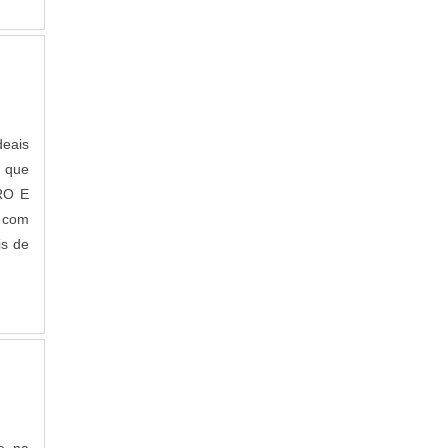
deais
s que
RO E
 com
is de
e na