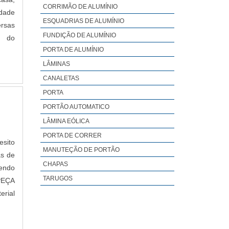
ALUMÍNIO
CORRIMÃO DE ALUMÍNIO
idade
CORRIMÃO DE ALUMINIO PARA SACADA
ESQUADRIAS DE ALUMÍNIO
rsas
CORRIMÃO DE ESCADA DE ALUMÍNIO
FUNDIÇÃO DE ALUMÍNIO
a do
LINHA SUPREMA ESQUADRIAS
PORTA DE ALUMÍNIO
CORRIMÃO PARA ESCADA PRÉ MOLDADA
LÂMINAS
CANALETAS
PORTA
PORTÃO AUTOMATICO
LÂMINA EÓLICA
PORTA DE CORRER
esito
MANUTEÇÃO DE PORTÃO
as de
CHAPAS
sendo
TARUGOS
 PEÇA
rial