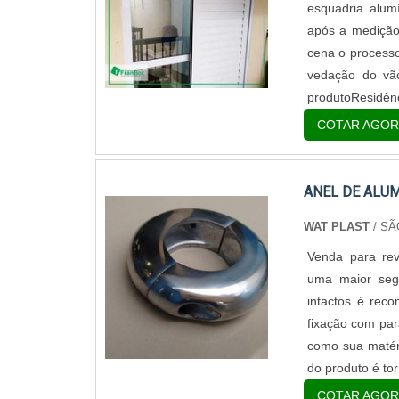
esquadria alum
após a medição 
cena o process
vedação do vão
produtoResidênc
COTAR AGOR
ANEL DE ALUM
WAT PLAST
/ SÃ
Venda para reve
uma maior segu
intactos é rec
fixação com par
como sua matéri
do produto é torn
COTAR AGOR