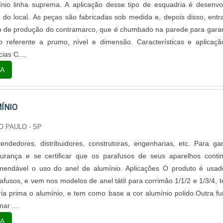
ínio linha suprema. A aplicação desse tipo de esquadria é desenvo
do local. As peças são fabricadas sob medida e, depois disso, ent
o de produção do contramarco, que é chumbado na parede para garan
 referente a prumo, nível e dimensão. Características e aplicaç
ias C....
A
ÍNIO
O PAULO - SP
ndedores, distribuidores, construtoras, engenharias, etc. Para gar
rança e se certificar que os parafusos de seus aparelhos conti
omendável o uso do anel de alumínio. Aplicações O produto é usa
afusos, e vem nos modelos de anel tátil para corrimão 1/1/2 e 1/3/4, 
a prima o alumínio, e tem como base a cor alumínio polido.Outra f
ar ....
A