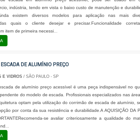
ércio, indústria, tendo em vista o baixo custo de manutenção e durabil
Ainda existem diversos modelos para aplicação nas mais dive
das quais o cliente desejar e precisar.Funcionalidade corret
m item de primeira necessi...
A
 ESCADA DE ALUMÍNIO PREÇO
S E VIDROS
/ SÃO PAULO - SP
escada de alumínio preço acessível é uma peça indispensável no qu
pendente do modelo de escada. Profissionais especializados nas áre
quitetura optam pela utilização do corrimão de escada de alumínio, 
opção por conta da sua resistência e durabilidade.A AQUISIÇÃO DA
TANTERecomenda-se avaliar criteriosamente a qualidade do mate
nd...
A