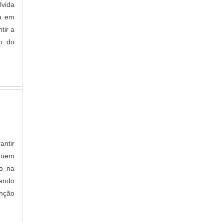
lvida
ra em
tir a
ão do
antir
nuem
do na
tendo
unção