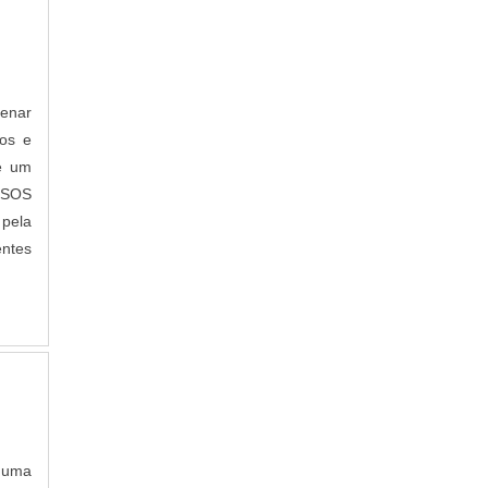
enar
os e
de um
SOS
pela
ntes
r uma