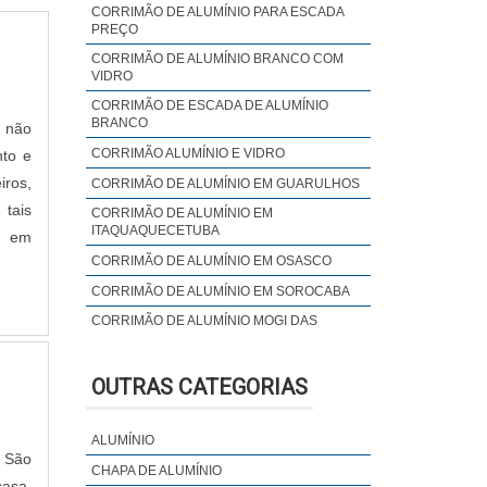
CORRIMÃO DE ALUMÍNIO PARA ESCADA
PREÇO
CORRIMÃO DE ALUMÍNIO BRANCO COM
VIDRO
CORRIMÃO DE ESCADA DE ALUMÍNIO
BRANCO
 não
CORRIMÃO ALUMÍNIO E VIDRO
nto e
ros,
CORRIMÃO DE ALUMÍNIO EM GUARULHOS
tais
CORRIMÃO DE ALUMÍNIO EM
ITAQUAQUECETUBA
s em
CORRIMÃO DE ALUMÍNIO EM OSASCO
CORRIMÃO DE ALUMÍNIO EM SOROCABA
CORRIMÃO DE ALUMÍNIO MOGI DAS
CRUZES
CORRIMÃO DE ALUMÍNIO PARA ESCADA
OUTRAS CATEGORIAS
EM GUARULHOS
CORRIMÃO DE ALUMÍNIO REDONDO
ALUMÍNIO
CORRIMÃO DE ALUMÍNIO SANTO ANDRÉ
 São
CHAPA DE ALUMÍNIO
CORRIMÃO E GUARDA CORPO DE
asa,