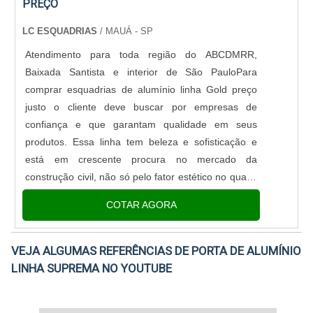
PREÇO
LC ESQUADRIAS
/ MAUÁ - SP
Atendimento para toda região do ABCDMRR,
Baixada Santista e interior de São PauloPara
comprar esquadrias de alumínio linha Gold preço
justo o cliente deve buscar por empresas de
confiança e que garantam qualidade em seus
produtos. Essa linha tem beleza e sofisticação e
está em crescente procura no mercado da
construção civil, não só pelo fator estético no qual a
peça ganha uma robustez maior por ser um
COTAR AGORA
alumínio mais grosso, mas cada vez mais p....
VEJA ALGUMAS REFERÊNCIAS DE PORTA DE ALUMÍNIO
LINHA SUPREMA NO YOUTUBE