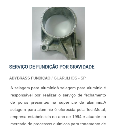
possível encontrar itens variados com tecnologia de
ponta, como linha suprema e portão grande.É
comprometida com os serviços e segura, padrões
alcançados por conter escritório de alta qualidade
onde são realizadas as atividades e estrutura
suficiente para atender todas as demandas. Tudo
isso, somado à performance de uma equipe de
colaboradores focados no compromisso com a
pontualidade do atendimento e profissionais com
SERVIÇO DE FUNDIÇÃO POR GRAVIDADE
vasta experiência na área, comprova sua essência
de trazer o melhor para todos os clientes.
ADYBRASS FUNDIÇÃO
/ GUARULHOS - SP
A selagem para alumínioA selagem para alumínio é
responsável por realizar o serviço de fechamento
de poros presentes na superfície de alumínio.A
selagem para alumínio é oferecida pela TechMetal,
empresa estabelecida no ano de 1994 e atuante no
mercado de processos químicos para tratamento de