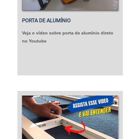
de cada contratante, e podem ser acoplados junto a
um sensor de movimento, que faz com que o
dispositivo seja acionado.Assim como a o processo
PORTA DE ALUMÍNIO
de instalação, o investimento neste serviço também
pode variar, mas se mantém um serviço atrativo,
Veja o vídeo sobre porta de alumínio direto
principalmente quando é feita uma comparação
no Youtube
entre custos e benefícios, resultando em uma
relação positiva e atrativa.ONDE CONTRATAR
SERVIÇO DE INSTALAÇÃO DE PORTA
AUTOMÁTICA?Para usufruir de um bom serviço de
instalação, priorize empresas renomadas neste
mercado e que tenham como base a qualidade e
profissionais especializados para oferecer o melhor
aos seus alunos. Fundada em 1987, a Porta e
Janela Indústria e Comércio LTDA recebe destaque
como uma das mais indicadas, colecionando
comentários positivos por onde passa, levando
serviços e produtos de alta qualidade. Entre em